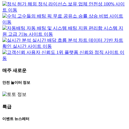
해외 정식 라이선스 보유 업체
안전성 100%
사이
트 이동
고수들의 배팅 픽 무료 공유소
승률 상승 비법
사이트
이동
자동 배팅 및 시스템 배팅 지원
편리함
시스템 지
원
고급 기능
사이트 이동
실시간 배당 흐름 분석 차트
데이터 기반
차트
확인
실시간
사이트 이동
사용자 신뢰도 1위 플랫폼
신뢰와 정직
사이트 이
동
매주 새로운
안전 놀이터 정보
특급
이벤트 뉴스레터