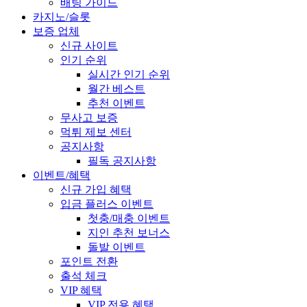
배팅 가이드
카지노/슬롯
보증 업체
신규 사이트
인기 순위
실시간 인기 순위
월간 베스트
추천 이벤트
무사고 보증
먹튀 제보 센터
공지사항
필독 공지사항
이벤트/혜택
신규 가입 혜택
입금 플러스 이벤트
첫충/매충 이벤트
지인 추천 보너스
돌발 이벤트
포인트 전환
출석 체크
VIP 혜택
VIP 전용 혜택