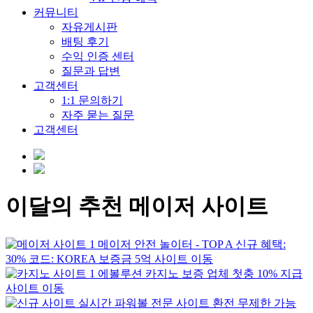
커뮤니티
자유게시판
배팅 후기
수익 인증 센터
질문과 답변
고객센터
1:1 문의하기
자주 묻는 질문
고객센터
이달의 추천 메이저 사이트
메이저 안전 놀이터 - TOP A
신규 혜택:
30%
코드: KOREA
보증금 5억
사이트 이동
에볼루션 카지노 보증 업체
첫충 10% 지급
사이트 이동
실시간 파워볼 전문 사이트
환전 무제한 가능