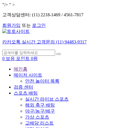
"/>
" >
고객상담센터: (11) 2218-1469 / 4561-7817
회원가입
또는
로그인
카카오톡 실시간 고객문의
(11) 94483-9317
0
보유 포인트 0원
메인홈
메이저 사이트
안전 놀이터 목록
검증 센터
스포츠 배팅
실시간 라이브 스포츠
해외 축구 배팅
야구/농구/배구
가상 스포츠
고배당 리스트