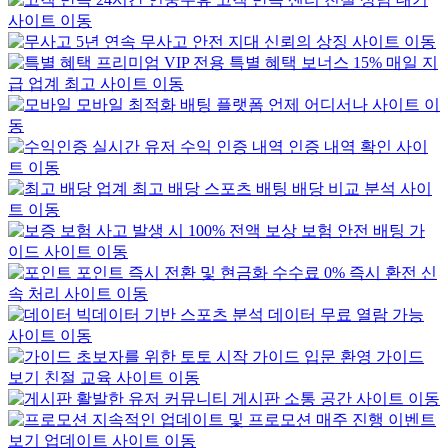
사이트 이동
5년 연속 무사고 안전 지대
신뢰의 상징
사이트 이동
프리미엄 VIP 전용 특별 혜택
보너스 15%
매일 지
급
업계 최고
사이트 이동
모바일 최적화 배팅 플랫폼
언제 어디서나
사이트 이
동
실시간 유저 수익 인증 내역
인증 내역 확인
사이
트 이동
업계 최고 배당 스포츠 배팅
배당 비교 분석
사이
트 이동
사고 발생 시 100% 전액 보상 보험
안전 배팅 가
이드
사이트 이동
포인트 즉시 전환 및 현금화
수수료 0%
즉시 환전
신
속 처리
사이트 이동
빅데이터 기반 스포츠 분석 데이터
무료 열람 가능
사이트 이동
초보자를 위한 토토 시작 가이드
입문 환영
가이드
보기
친절 교육
사이트 이동
활발한 유저 커뮤니티 게시판
소통 공간
사이트 이동
지속적인 업데이트 및 프로모션
매주 진행
이벤트
보기
업데이트
사이트 이동