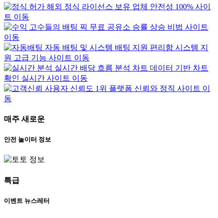
해외 정식 라이선스 보유 업체
안전성 100%
사이
트 이동
고수들의 배팅 픽 무료 공유소
승률 상승 비법
사이트
이동
자동 배팅 및 시스템 배팅 지원
편리함
시스템 지
원
고급 기능
사이트 이동
실시간 배당 흐름 분석 차트
데이터 기반
차트
확인
실시간
사이트 이동
사용자 신뢰도 1위 플랫폼
신뢰와 정직
사이트 이
동
매주 새로운
안전 놀이터 정보
특급
이벤트 뉴스레터