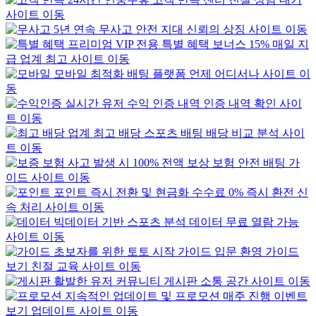
사이트 이동
5년 연속 무사고 안전 지대
신뢰의 상징
사이트 이동
프리미엄 VIP 전용 특별 혜택
보너스 15%
매일 지
급
업계 최고
사이트 이동
모바일 최적화 배팅 플랫폼
언제 어디서나
사이트 이
동
실시간 유저 수익 인증 내역
인증 내역 확인
사이
트 이동
업계 최고 배당 스포츠 배팅
배당 비교 분석
사이
트 이동
사고 발생 시 100% 전액 보상 보험
안전 배팅 가
이드
사이트 이동
포인트 즉시 전환 및 현금화
수수료 0%
즉시 환전
신
속 처리
사이트 이동
빅데이터 기반 스포츠 분석 데이터
무료 열람 가능
사이트 이동
초보자를 위한 토토 시작 가이드
입문 환영
가이드
보기
친절 교육
사이트 이동
활발한 유저 커뮤니티 게시판
소통 공간
사이트 이동
지속적인 업데이트 및 프로모션
매주 진행
이벤트
보기
업데이트
사이트 이동