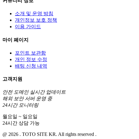
커뮤니티 정보
소개 및 운영 방침
개인정보 보호 정책
이용 가이드
마이 페이지
포인트 보관함
개인 정보 수정
배팅 신청 내역
고객지원
안전 도메인 실시간 업데이트
해외 보안 서버 운영 중
24시간 모니터링
월요일 ~ 일요일
24시간 상담 가능
@ 2026 . TOTO SITE KR. All rights reserved .