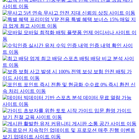
사이트 이동
5년 연속 무사고 안전 지대
신뢰의 상징
사이트 이동
프리미엄 VIP 전용 특별 혜택
보너스 15%
매일 지
급
업계 최고
사이트 이동
모바일 최적화 배팅 플랫폼
언제 어디서나
사이트 이
동
실시간 유저 수익 인증 내역
인증 내역 확인
사이
트 이동
업계 최고 배당 스포츠 배팅
배당 비교 분석
사이
트 이동
사고 발생 시 100% 전액 보상 보험
안전 배팅 가
이드
사이트 이동
포인트 즉시 전환 및 현금화
수수료 0%
즉시 환전
신
속 처리
사이트 이동
빅데이터 기반 스포츠 분석 데이터
무료 열람 가능
사이트 이동
초보자를 위한 토토 시작 가이드
입문 환영
가이드
보기
친절 교육
사이트 이동
활발한 유저 커뮤니티 게시판
소통 공간
사이트 이동
지속적인 업데이트 및 프로모션
매주 진행
이벤트
보기
업데이트
사이트 이동