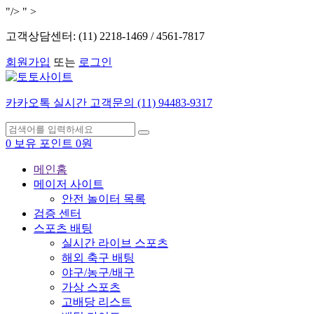
"/>
" >
고객상담센터: (11) 2218-1469 / 4561-7817
회원가입
또는
로그인
카카오톡 실시간 고객문의
(11) 94483-9317
0
보유 포인트 0원
메인홈
메이저 사이트
안전 놀이터 목록
검증 센터
스포츠 배팅
실시간 라이브 스포츠
해외 축구 배팅
야구/농구/배구
가상 스포츠
고배당 리스트