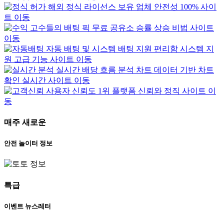
해외 정식 라이선스 보유 업체
안전성 100%
사이
트 이동
고수들의 배팅 픽 무료 공유소
승률 상승 비법
사이트
이동
자동 배팅 및 시스템 배팅 지원
편리함
시스템 지
원
고급 기능
사이트 이동
실시간 배당 흐름 분석 차트
데이터 기반
차트
확인
실시간
사이트 이동
사용자 신뢰도 1위 플랫폼
신뢰와 정직
사이트 이
동
매주 새로운
안전 놀이터 정보
특급
이벤트 뉴스레터