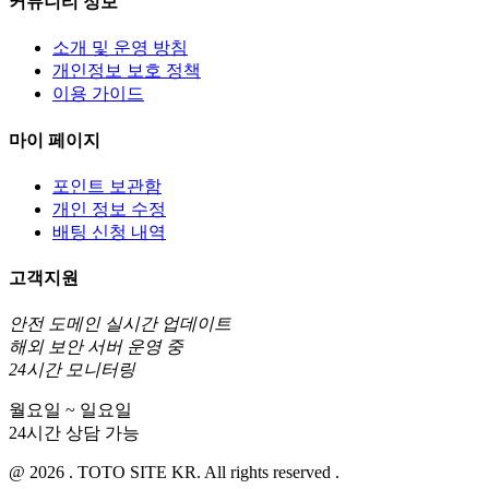
커뮤니티 정보
소개 및 운영 방침
개인정보 보호 정책
이용 가이드
마이 페이지
포인트 보관함
개인 정보 수정
배팅 신청 내역
고객지원
안전 도메인 실시간 업데이트
해외 보안 서버 운영 중
24시간 모니터링
월요일 ~ 일요일
24시간 상담 가능
@ 2026 . TOTO SITE KR. All rights reserved .