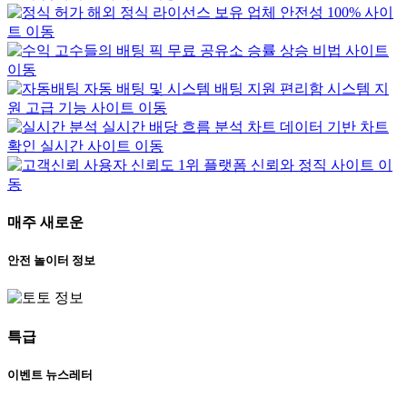
해외 정식 라이선스 보유 업체
안전성 100%
사이
트 이동
고수들의 배팅 픽 무료 공유소
승률 상승 비법
사이트
이동
자동 배팅 및 시스템 배팅 지원
편리함
시스템 지
원
고급 기능
사이트 이동
실시간 배당 흐름 분석 차트
데이터 기반
차트
확인
실시간
사이트 이동
사용자 신뢰도 1위 플랫폼
신뢰와 정직
사이트 이
동
매주 새로운
안전 놀이터 정보
특급
이벤트 뉴스레터