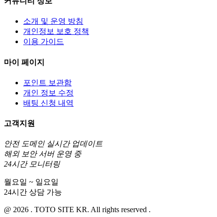
커뮤니티 정보
소개 및 운영 방침
개인정보 보호 정책
이용 가이드
마이 페이지
포인트 보관함
개인 정보 수정
배팅 신청 내역
고객지원
안전 도메인 실시간 업데이트
해외 보안 서버 운영 중
24시간 모니터링
월요일 ~ 일요일
24시간 상담 가능
@ 2026 . TOTO SITE KR. All rights reserved .