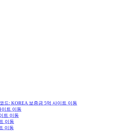
코드: KOREA
보증금 5억
사이트 이동
사이트 이동
이트 이동
트 이동
트 이동