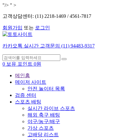
"/>
" >
고객상담센터: (11) 2218-1469 / 4561-7817
회원가입
또는
로그인
카카오톡 실시간 고객문의
(11) 94483-9317
0
보유 포인트 0원
메인홈
메이저 사이트
안전 놀이터 목록
검증 센터
스포츠 배팅
실시간 라이브 스포츠
해외 축구 배팅
야구/농구/배구
가상 스포츠
고배당 리스트