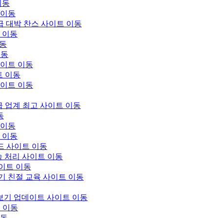
이동
 이동
급
대박 찬스
사이트 이동
 이동
동
이동
이트 이동
 이동
이트 이동
급
업계 최고
사이트 이동
동
 이동
 이동
드
사이트 이동
속 처리
사이트 이동
이트 이동
기
친절 교육
사이트 이동
보기
업데이트
사이트 이동
 이동
이동