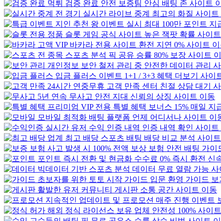
먹튀 검증 완료 안전 보증팀
안심 배팅 존
사이트 
전 경기 실시간 라이브 중계
최고의 화질
사이트
지인 추천 왕 이벤트 실시
최대 100만
포인트 지
정품 슬롯 게임 공식 사이트
높은 잭팟 확률
사이트
고액 VIP 바카라 전용 사이트
환전 지연 0%
사이트 이
전 종목 스포츠 분석 픽 공유
승률 80% 보장
사이트 
개인정보 보안 철저 관리 중
안전한 데이터 관리
사
입금 플러스 이벤트 1+1 / 3+3
혜택 더보기
사이트
24시간 연중무휴 고객 만족 센터
친절 상담 대기
사
5년 연속 무사고 안전 지대
신뢰의 상징
사이트 이동
프리미엄 VIP 전용 특별 혜택
보너스 15%
매일 지
모바일 최적화 배팅 플랫폼
언제 어디서나
사이트 이
실시간 유저 수익 인증 내역
인증 내역 확인
사이트
업계 최고 배당 스포츠 배팅
배당 비교 분석
사이트
사고 발생 시 100% 전액 보상 보험
안전 배팅 가이
포인트 즉시 전환 및 현금화
수수료 0%
즉시 환전
신
빅데이터 기반 스포츠 분석 데이터
무료 열람 가능
사
초보자를 위한 토토 시작 가이드
입문 환영
가이드 보
활발한 유저 커뮤니티 게시판
소통 공간
사이트 이동
지속적인 업데이트 및 프로모션
매주 진행
이벤트 
해외 정식 라이선스 보유 업체
안전성 100%
사이트
고수들의 배팅 픽 무료 공유소
승률 상승 비법
사이트 