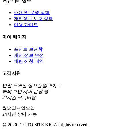
커뮤니티 정보
소개 및 운영 방침
개인정보 보호 정책
이용 가이드
마이 페이지
포인트 보관함
개인 정보 수정
배팅 신청 내역
고객지원
안전 도메인 실시간 업데이트
해외 보안 서버 운영 중
24시간 모니터링
월요일 ~ 일요일
24시간 상담 가능
@ 2026 . TOTO SITE KR. All rights reserved .