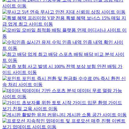
사이트 이동
5년 연속 무사고 안전 지대
신뢰의 상징
사이트 이동
프리미엄 VIP 전용 특별 혜택
보너스 15%
매일 지
급
업계 최고
사이트 이동
모바일 최적화 배팅 플랫폼
언제 어디서나
사이트 이
동
실시간 유저 수익 인증 내역
인증 내역 확인
사이
트 이동
업계 최고 배당 스포츠 배팅
배당 비교 분석
사이
트 이동
사고 발생 시 100% 전액 보상 보험
안전 배팅 가
이드
사이트 이동
포인트 즉시 전환 및 현금화
수수료 0%
즉시 환전
신
속 처리
사이트 이동
빅데이터 기반 스포츠 분석 데이터
무료 열람 가능
사이트 이동
초보자를 위한 토토 시작 가이드
입문 환영
가이드
보기
친절 교육
사이트 이동
활발한 유저 커뮤니티 게시판
소통 공간
사이트 이동
지속적인 업데이트 및 프로모션
매주 진행
이벤트
보기
업데이트
사이트 이동