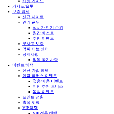
배팅 가이드
카지노/슬롯
보증 업체
신규 사이트
인기 순위
실시간 인기 순위
월간 베스트
추천 이벤트
무사고 보증
먹튀 제보 센터
공지사항
필독 공지사항
이벤트/혜택
신규 가입 혜택
입금 플러스 이벤트
첫충/매충 이벤트
지인 추천 보너스
돌발 이벤트
포인트 전환
출석 체크
VIP 혜택
VIP 전용 혜택