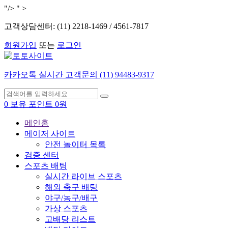
"/>
" >
고객상담센터: (11) 2218-1469 / 4561-7817
회원가입
또는
로그인
카카오톡 실시간 고객문의
(11) 94483-9317
0
보유 포인트 0원
메인홈
메이저 사이트
안전 놀이터 목록
검증 센터
스포츠 배팅
실시간 라이브 스포츠
해외 축구 배팅
야구/농구/배구
가상 스포츠
고배당 리스트