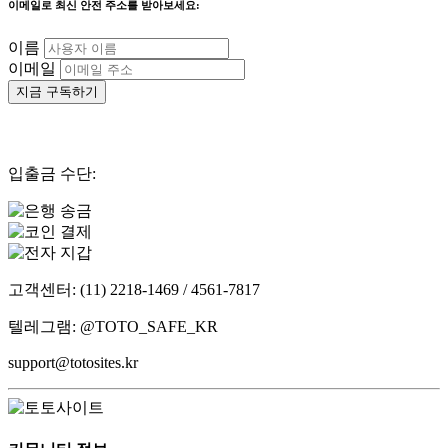
이메일로 최신 안전 주소를 받아보세요:
이름
이메일
지금 구독하기
입출금 수단:
고객센터: (11) 2218-1469 / 4561-7817
텔레그램: @TOTO_SAFE_KR
support@totosites.kr