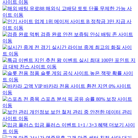
사이트 이동
유로88 해외식 고배당 토토
단폴 무제한 가능
사
이트 이동
업계 1위 메이저 사이트 B
정착금 3만 지급
사
이트 이동
먹튀 검증 완료 안전 보증팀
안심 배팅 존
사이트
이동
전 경기 실시간 라이브 중계
최고의 화질
사이
트 이동
지인 추천 왕 이벤트 실시
최대 100만
포인트 지
급
대박 찬스
사이트 이동
정품 슬롯 게임 공식 사이트
높은 잭팟 확률
사이
트 이동
고액 VIP 바카라 전용 사이트
환전 지연 0%
사이트
이동
전 종목 스포츠 분석 픽 공유
승률 80% 보장
사이트
이동
개인정보 보안 철저 관리 중
안전한 데이터 관리
사이트 이동
입금 플러스 이벤트 1+1 / 3+3
혜택 더보기
사이
트 이동
24시간 연중무휴 고객 만족 센터
친절 상담 대기